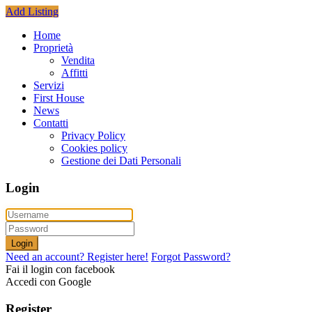
Add Listing
Home
Proprietà
Vendita
Affitti
Servizi
First House
News
Contatti
Privacy Policy
Cookies policy
Gestione dei Dati Personali
Login
Login
Need an account? Register here!
Forgot Password?
Fai il login con facebook
Accedi con Google
Register