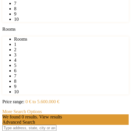
7
8
9
10
Rooms
Rooms
1
2
3
4
5
6
7
8
9
10
Price range:
0 € to 5.600.000 €
More Search Options
We found
0
results.
View results
Advanced Search