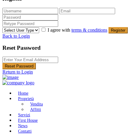
I agree with
terms & conditions
Register
Back to Login
Reset Password
Reset Password
Return to Login
Home
Proprietà
Vendita
Affitti
Servizi
First House
News
Contatti