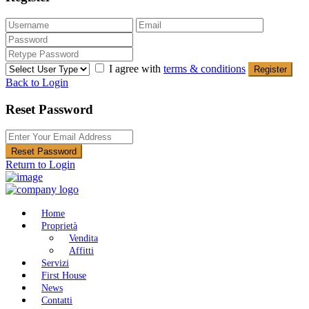
I agree with
terms & conditions
Register
Back to Login
Reset Password
Reset Password
Return to Login
Home
Proprietà
Vendita
Affitti
Servizi
First House
News
Contatti