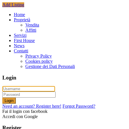
Add Listing
Home
Proprietà
Vendita
Affitti
Servizi
First House
News
Contatti
Privacy Policy
Cookies policy
Gestione dei Dati Personali
Login
Login
Need an account? Register here!
Forgot Password?
Fai il login con facebook
Accedi con Google
Register