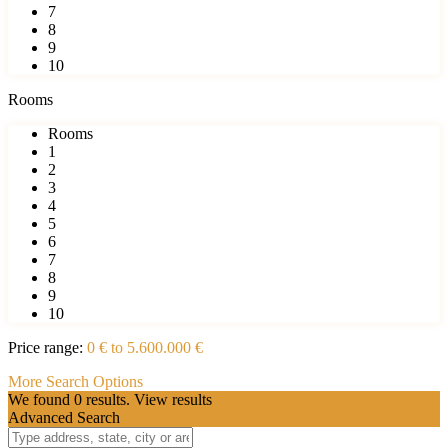
7
8
9
10
Rooms
Rooms
1
2
3
4
5
6
7
8
9
10
Price range:
0 € to 5.600.000 €
More Search Options
We found
0
results.
View results
Advanced Search